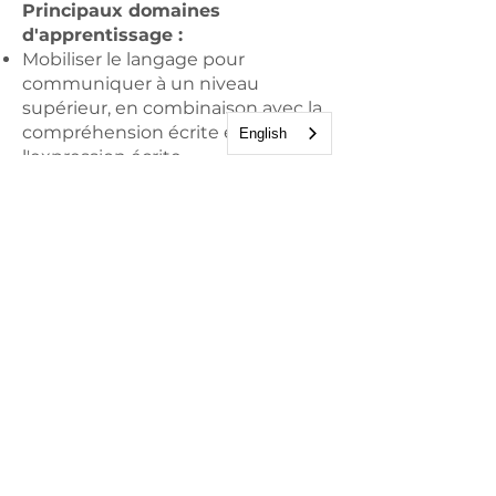
Principaux domaines
d'apprentissage :
Mobiliser le langage pour
communiquer à un niveau
supérieur, en combinaison avec la
compréhension écrite et
English
l'expression écrite.
Agissez, exprimez-vous à travers
des activités artistiques :
expérimentez, créez, analysez
notre pratique et gardez l'esprit
ouvert.
Éducation musicale : chanter,
écouter, comparer, explorer et
imaginer.
Développer la motricité,
comprendre le rôle et la
responsabilité, l'importance d'une
activité physique régulière grâce à
l'éducation physique ;