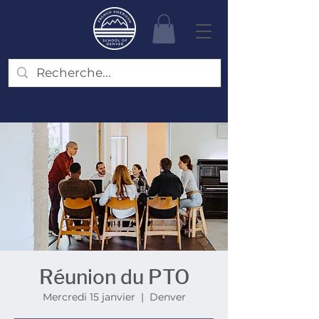
Réunion du PTO
Mercredi 15 janvier
  |  
Denver