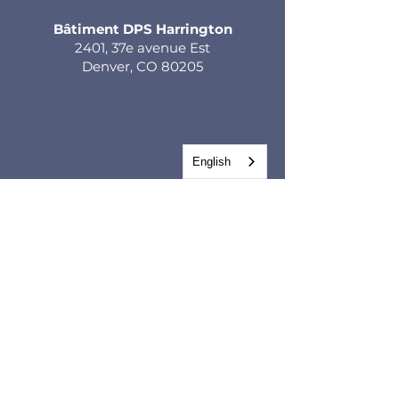
Bâtiment DPS Harrington
2401, 37e avenue Est
Denver, CO 80205
English
CONTACTEZ-
NOUS