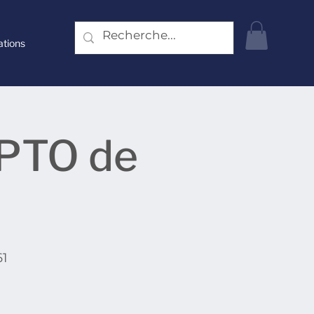
ations
 PTO de
61