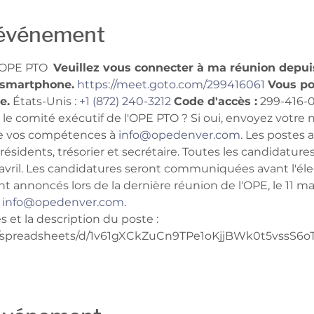
'événement
OPE PTO  
Veuillez vous connecter à ma réunion depuis
e smartphone.
https://meet.goto.com/299416061
Vous po
e.
 États-Unis : 
+1 (872) 240-3212
Code d'accès :
 299-416-
 le comité exécutif de l'OPE PTO ? Si oui, envoyez votre
e vos compétences à 
info@opedenver.com
. Les postes 
oprésidents, trésorier et secrétaire. Toutes les candidatur
 avril. Les candidatures seront communiquées avant l'élect
ront annoncés lors de la dernière réunion de l'OPE, le 11 ma
 
info@opedenver.com
.
 et la description du poste :  
m/spreadsheets/d/1v61gXCkZuCn9TPe1oKjjBWk0t5vssS6o