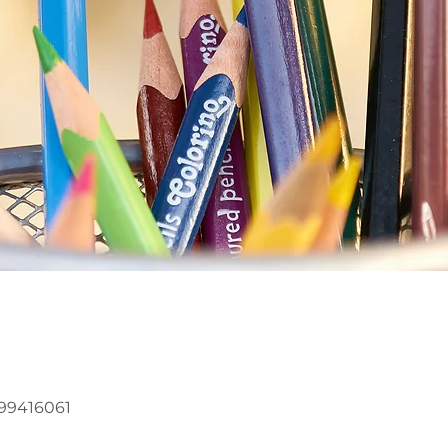
299416061