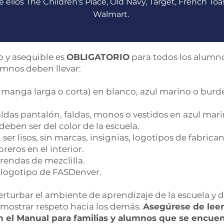
e ellos The Children's Place, Old Navy, Target, French Toa
Walmart.
o y asequible es
OBLIGATORIO
para todos los alumno
umnos deben llevar:
 manga larga o corta) en blanco, azul marino o burd
das pantalón, faldas, monos o vestidos en azul marin
 deben ser del color de la escuela.
ser lisos, sin marcas, insignias, logotipos de fabrican
reros en el interior.
rendas de mezclilla.
l logotipo de FASDenver.
rturbar el ambiente de aprendizaje de la escuela y
 mostrar respeto hacia los demás.
Asegúrese de leer 
 el Manual para familias y alumnos que se encuen