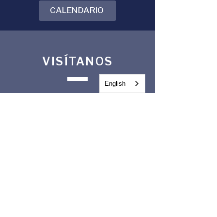
CALENDARIO
VISÍTANOS
English
Edificio DPS Harrington
2401, Av. 37 Este
Denver, CO 80205