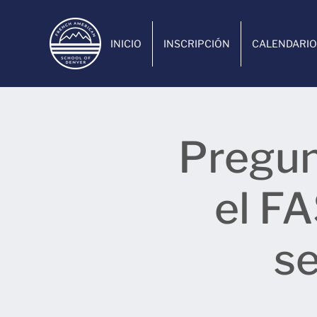
INICIO
INSCRIPCIÓN
CALENDARIO
Pregun
el F
se