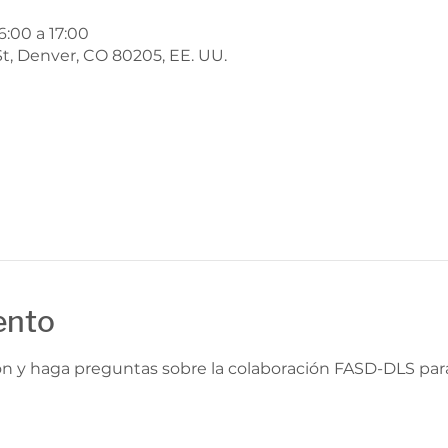
6:00 a 17:00
t, Denver, CO 80205, EE. UU.
ento
 y haga preguntas sobre la colaboración FASD-DLS para 