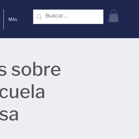
Más
s sobre
cuela
esa