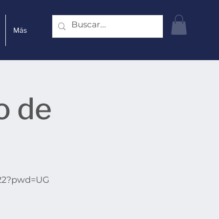
Más
o de
8122?pwd=UG