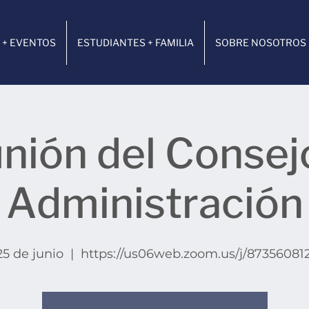
 + EVENTOS
ESTUDIANTES + FAMILIA
SOBRE NOSOTROS
nión del Consej
Administración
25 de junio
  |  
https://us06web.zoom.us/j/873560