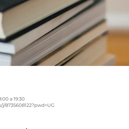
8:00 a 19:30
s/j/8735608122?pwd=UG