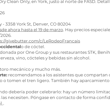
Dry Clean Only, en York, justo al norte de FASD. Detall
026
y - 3358 York St, Denver, CO 80204
sde ahora hasta el 19 de marzo
. Hay precios especia
/2026.
s://givebutter.com/c/LeRodeoFrancais
occidental
o de cóctel.
onada por One Group y sus restaurantes STK, Beniha
cerveza, vino, cócteles y bebidas sin alcohol.
toro mecánico y mucho más.
rte:
recomendamos a los asistentes que compartan co
 o tomen el tren ligero. También hay aparcamiento e
do debería poder celebrarlo: hay un número limitad
 las necesiten. Póngase en contacto de forma confid
m)
.