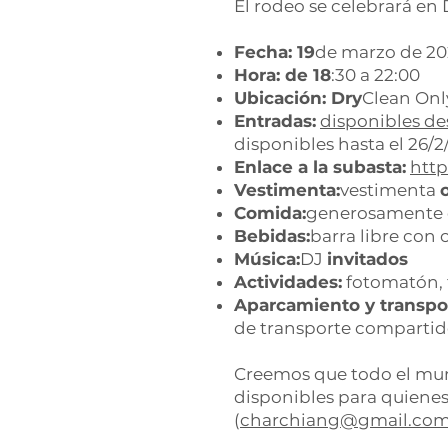
El rodeo se celebrará en 
Fecha: 19
de marzo de 2
Hora: de 18
:30 a 22:00
Ubicación: Dry
Clean Onl
Entradas:
disponibles de
disponibles hasta el 26/2
Enlace a la subasta:
http
Vestimenta:
vestimenta
Comida:
generosamente d
Bebidas:
barra libre con 
Música:
DJ
invitados
Actividades:
fotomatón, 
Aparcamiento y transpo
de transporte compartido
Creemos que todo el mun
disponibles para quienes
(
charchiang@gmail.co