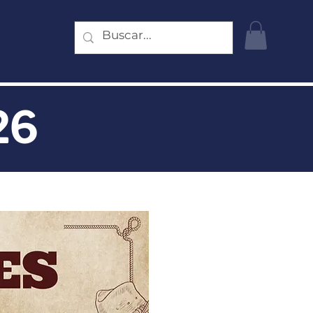
Más
26