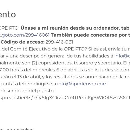
ento
OPE PTO  
Únase a mi reunión desde su ordenador, tabl
t.goto.com/299416061
También puede conectarse por t
Código de acceso:
 299-416-061
e del Comité Ejecutivo de la OPE PTO? Si es así, envía tu
 y una descripción general de tus habilidades a 
info@
lmente son (2) copresidentes, tesorero y secretario. El p
 17:00 horas del miércoles 6 de abril. Las solicitudes se co
rán el 13 de abril, y los resultados se anunciarán en la re
guntas deben dirigirse a 
info@opedenver.com
.
 descripción del puesto:  
m/spreadsheets/d/1v61gXCkZuCn9TPe1oKjjBWk0t5vssS6o