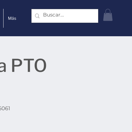
Más
la PTO
6061