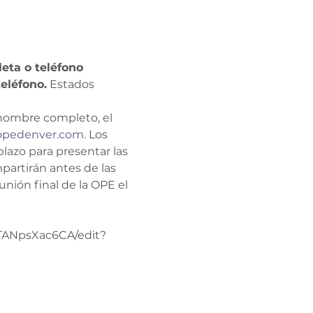
eta o teléfono 
eléfono.
 Estados 
 nombre completo, el 
opedenver.com
. Los 
lazo para presentar las 
mpartirán antes de las 
unión final de la OPE el 
TANpsXac6CA/edit?